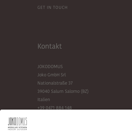
GET IN TOUCH
Kontakt
JOKODOMUS
Joko GmbH Srl
Nationalstraße 37
39040 Salurn Salorno (BZ)
Italien
+39 0471 884 148
info@jokodomus.com